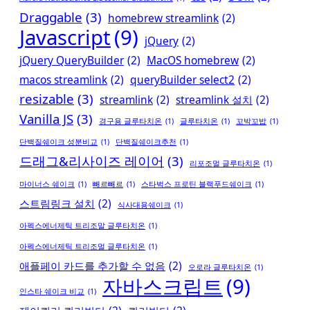
Draggable
(3)
homebrew streamlink
(2)
Javascript
(9)
jQuery
(2)
jQuery QueryBuilder
(2)
MacOS homebrew
(2)
macos streamlink
(2)
queryBuilder select2
(2)
resizable
(3)
streamlink
(2)
streamlink 설치
(2)
Vanilla JS
(3)
경구용 글루타치온
(1)
글루타치온
(1)
꼬박꼬밥
(1)
단백질쉐이크 성분비교
(1)
단백질쉐이크추천
(1)
드래그&리사이즈 레이어
(3)
리포조멀 글루타치온
(1)
마이너스 쉐이크
(1)
빼르빼르
(1)
스타벅스 프로틴 블랙푸드쉐이크
(1)
스트림링크 설치
(2)
식사대용쉐이크
(1)
아펙스에너제틱 트리조말 글루타치온
(1)
아펙스에너제틱 트리조멀 글루타치온
(1)
애플페이 카드를 추가할 수 없음
(2)
오로라 글루타치온
(1)
자바스크립트
(9)
인스타 쉐이크 비교
(1)