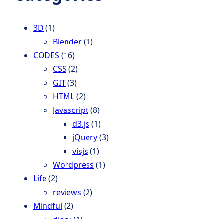
c
h
3D
(1)
Blender
(1)
CODES
(16)
CSS
(2)
GIT
(3)
HTML
(2)
Javascript
(8)
d3.js
(1)
jQuery
(3)
visjs
(1)
Wordpress
(1)
Life
(2)
reviews
(2)
Mindful
(2)