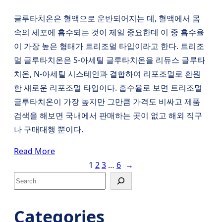
글루타치온은 혈액으로 운반되어지는 데, 혈액에서 몸
속의 세포에 흡수되는 것이 제일 중요한데 이 중 흡수율
이 가장 높은 형태가 트리조멀 타입이라고 한다. 트리조
멀 글루타치온은 S-아세틸 글루타치온을 리듀스 글루타
치온, N-아세틸 시스테인과 결합하여 리포조멀로 환원
한 새로운 리포조멀 타입이다. 흡수율로 보면 트리조멀
글루타치온이 가장 높지만 그만큼 가격도 비싸고 제품
검색을 해보면 국내에서 판매하는 곳이 없고 해외 직구
나 구매대행 뿐이다.
Read More
1
2
3
…
6
→
S
e
a
Categories
r