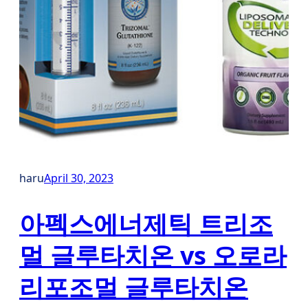
haru
April 30, 2023
아펙스에너제틱 트리조
멀 글루타치온 vs 오로라
리포조멀 글루타치온