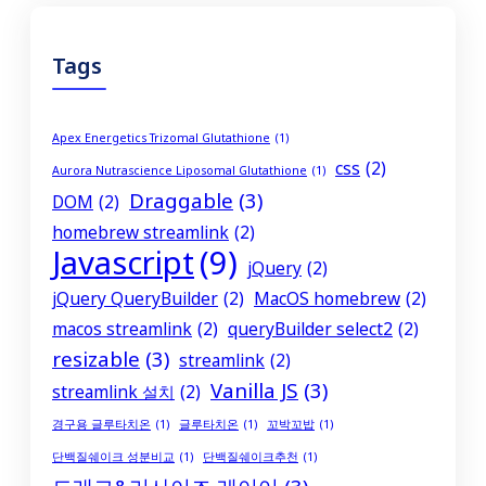
Tags
Apex Energetics Trizomal Glutathione
(1)
css
(2)
Aurora Nutrascience Liposomal Glutathione
(1)
Draggable
(3)
DOM
(2)
homebrew streamlink
(2)
Javascript
(9)
jQuery
(2)
jQuery QueryBuilder
(2)
MacOS homebrew
(2)
macos streamlink
(2)
queryBuilder select2
(2)
resizable
(3)
streamlink
(2)
Vanilla JS
(3)
streamlink 설치
(2)
경구용 글루타치온
(1)
글루타치온
(1)
꼬박꼬밥
(1)
단백질쉐이크 성분비교
(1)
단백질쉐이크추천
(1)