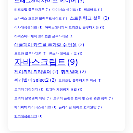
드래그&리사이즈 레이어
(3)
리포조멀 글루타치온
(1)
마이너스 쉐이크
(1)
빼르빼르
(1)
스트림링크 설치
(2)
스타벅스 프로틴 블랙푸드쉐이크
(1)
식사대용쉐이크
(1)
아펙스에너제틱 트리조말 글루타치온
(1)
아펙스에너제틱 트리조멀 글루타치온
(1)
애플페이 카드를 추가할 수 없음
(2)
오로라 글루타치온
(1)
인스타 쉐이크 비교
(1)
자바스크립트
(9)
제이쿼리 쿼리빌더
(2)
쿼리빌더
(2)
쿼리빌더 select2
(2)
트리조말 글루타치온 액상
(1)
트위터 계정정지
(1)
트위터 계정정지 해결
(1)
트위터 운영원칙 위반
(1)
트위터 플랫폼 조작 및 스팸 관련 정책
(1)
페이퍼백 마이너스쉐이크
(1)
플라이밀 쉐이크 꼬박꼬밥
(1)
한끼대용쉐이크
(1)