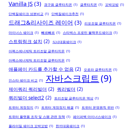
Vanilla JS
(3)
경구용 글루타치온
(1)
글루타치온
(1)
꼬박꼬밥
(1)
단백질쉐이크 성분비교
(1)
단백질쉐이크추천
(1)
드래그&리사이즈 레이어
(3)
리포조멀 글루타치온
(1)
마이너스 쉐이크
(1)
빼르빼르
(1)
스타벅스 프로틴 블랙푸드쉐이크
(1)
스트림링크 설치
(2)
식사대용쉐이크
(1)
아펙스에너제틱 트리조말 글루타치온
(1)
아펙스에너제틱 트리조멀 글루타치온
(1)
애플페이 카드를 추가할 수 없음
(2)
오로라 글루타치온
(1)
자바스크립트
(9)
인스타 쉐이크 비교
(1)
제이쿼리 쿼리빌더
(2)
쿼리빌더
(2)
쿼리빌더 select2
(2)
트리조말 글루타치온 액상
(1)
트위터 계정정지
(1)
트위터 계정정지 해결
(1)
트위터 운영원칙 위반
(1)
트위터 플랫폼 조작 및 스팸 관련 정책
(1)
페이퍼백 마이너스쉐이크
(1)
플라이밀 쉐이크 꼬박꼬밥
(1)
한끼대용쉐이크
(1)