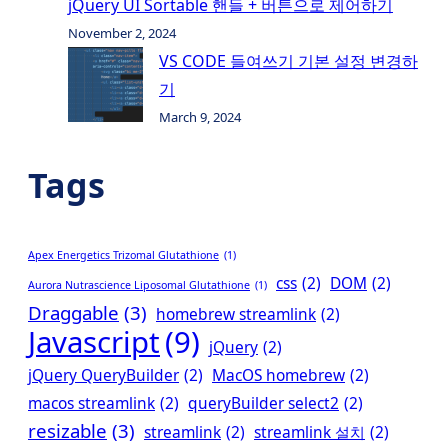
jQuery UI Sortable 핸들 + 버튼으로 제어하기
November 2, 2024
VS CODE 들여쓰기 기본 설정 변경하
기
March 9, 2024
Tags
Apex Energetics Trizomal Glutathione
(1)
css
(2)
DOM
(2)
Aurora Nutrascience Liposomal Glutathione
(1)
Draggable
(3)
homebrew streamlink
(2)
Javascript
(9)
jQuery
(2)
jQuery QueryBuilder
(2)
MacOS homebrew
(2)
macos streamlink
(2)
queryBuilder select2
(2)
resizable
(3)
streamlink
(2)
streamlink 설치
(2)