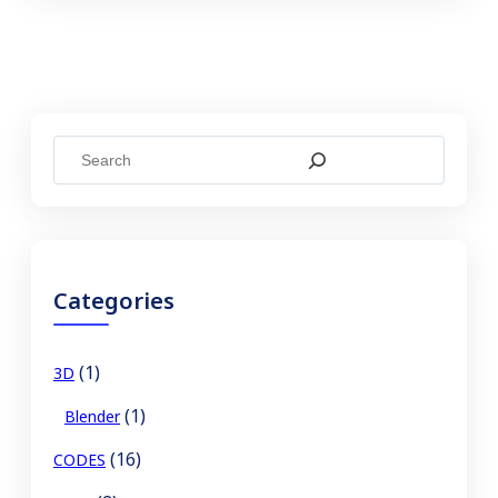
S
e
a
r
c
Categories
h
(1)
3D
(1)
Blender
(16)
CODES