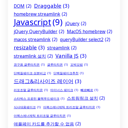
Draggable
(3)
DOM
(2)
homebrew streamlink
(2)
Javascript
(9)
jQuery
(2)
jQuery QueryBuilder
(2)
MacOS homebrew
(2)
macos streamlink
(2)
queryBuilder select2
(2)
resizable
(3)
streamlink
(2)
Vanilla JS
(3)
streamlink 설치
(2)
경구용 글루타치온
(1)
글루타치온
(1)
꼬박꼬밥
(1)
단백질쉐이크 성분비교
(1)
단백질쉐이크추천
(1)
드래그&리사이즈 레이어
(3)
리포조멀 글루타치온
(1)
마이너스 쉐이크
(1)
빼르빼르
(1)
스트림링크 설치
(2)
스타벅스 프로틴 블랙푸드쉐이크
(1)
식사대용쉐이크
(1)
아펙스에너제틱 트리조말 글루타치온
(1)
아펙스에너제틱 트리조멀 글루타치온
(1)
애플페이 카드를 추가할 수 없음
(2)