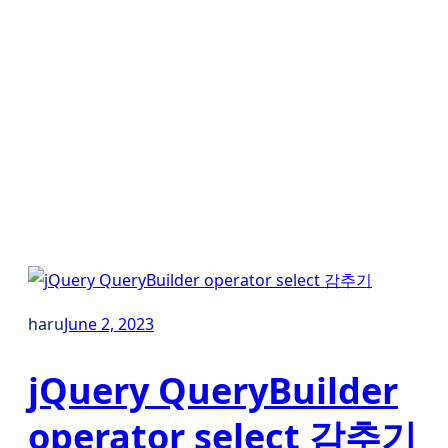
haru
June 2, 2023
jQuery QueryBuilder
operator select 감추기