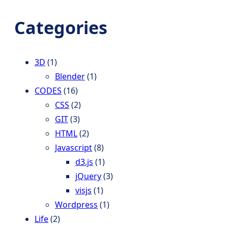
e
a
Categories
r
c
h
3D
(1)
Blender
(1)
CODES
(16)
CSS
(2)
GIT
(3)
HTML
(2)
Javascript
(8)
d3.js
(1)
jQuery
(3)
visjs
(1)
Wordpress
(1)
Life
(2)