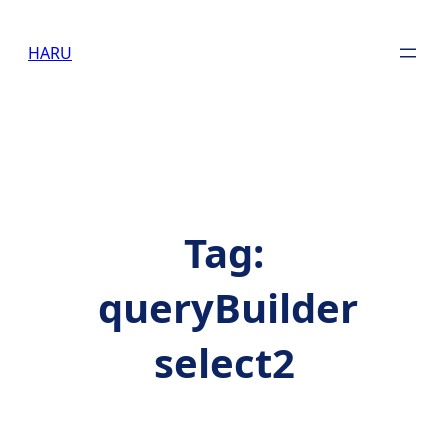
Skip
to
HARU
content
Tag:
queryBuilder
select2