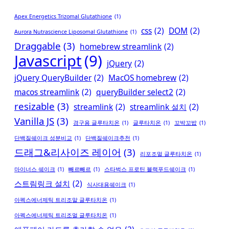
Apex Energetics Trizomal Glutathione
(1)
css
(2)
DOM
(2)
Aurora Nutrascience Liposomal Glutathione
(1)
Draggable
(3)
homebrew streamlink
(2)
Javascript
(9)
jQuery
(2)
jQuery QueryBuilder
(2)
MacOS homebrew
(2)
macos streamlink
(2)
queryBuilder select2
(2)
resizable
(3)
streamlink
(2)
streamlink 설치
(2)
Vanilla JS
(3)
경구용 글루타치온
(1)
글루타치온
(1)
꼬박꼬밥
(1)
단백질쉐이크 성분비교
(1)
단백질쉐이크추천
(1)
드래그&리사이즈 레이어
(3)
리포조멀 글루타치온
(1)
마이너스 쉐이크
(1)
빼르빼르
(1)
스타벅스 프로틴 블랙푸드쉐이크
(1)
스트림링크 설치
(2)
식사대용쉐이크
(1)
아펙스에너제틱 트리조말 글루타치온
(1)
아펙스에너제틱 트리조멀 글루타치온
(1)