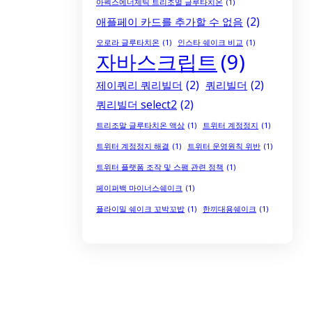
아펙스에너제틱 트리조멀 글루타치온
(1)
애플페이 카드를 추가할 수 없음
(2)
오로라 글루타치온
(1)
인스타 쉐이크 비교
(1)
자바스크립트
(9)
제이쿼리 쿼리빌더
(2)
쿼리빌더
(2)
쿼리빌더 select2
(2)
트리조말 글루타치온 액상
(1)
트위터 계정정지
(1)
트위터 계정정지 해결
(1)
트위터 운영원칙 위반
(1)
트위터 플랫폼 조작 및 스팸 관련 정책
(1)
페이퍼백 마이너스쉐이크
(1)
플라이밀 쉐이크 꼬박꼬밥
(1)
한끼대용쉐이크
(1)