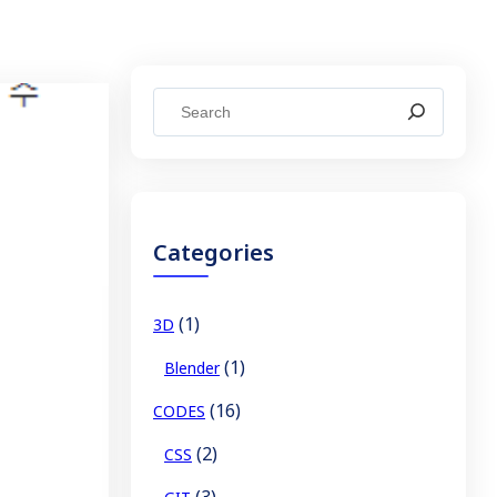
S
e
a
r
c
Categories
h
(1)
3D
(1)
Blender
(16)
CODES
(2)
CSS
(3)