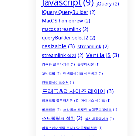
Javascript
(9)
jQuery
(2)
jQuery QueryBuilder
(2)
MacOS homebrew
(2)
macos streamlink
(2)
queryBuilder select2
(2)
resizable
(3)
streamlink
(2)
Vanilla JS
(3)
streamlink 설치
(2)
경구용 글루타치온
(1)
글루타치온
(1)
꼬박꼬밥
(1)
단백질쉐이크 성분비교
(1)
단백질쉐이크추천
(1)
드래그&리사이즈 레이어
(3)
리포조멀 글루타치온
(1)
마이너스 쉐이크
(1)
빼르빼르
(1)
스타벅스 프로틴 블랙푸드쉐이크
(1)
스트림링크 설치
(2)
식사대용쉐이크
(1)
아펙스에너제틱 트리조말 글루타치온
(1)