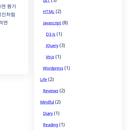
GIT
하면 뭔가
(2)
HTML
도메인처럼
하려면
(8)
Javascript
(1)
D3.js
(3)
JQuery
(1)
Visjs
(1)
Wordpress
(2)
Life
(2)
Reviews
(2)
Mindful
(1)
Diary
(1)
Reading