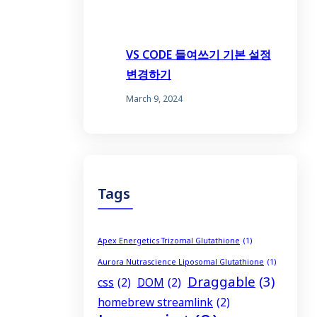
VS CODE 들여쓰기 기본 설정
변경하기
March 9, 2024
Tags
Apex Energetics Trizomal Glutathione
(1)
Aurora Nutrascience Liposomal Glutathione
(1)
Draggable
(3)
css
(2)
DOM
(2)
homebrew streamlink
(2)