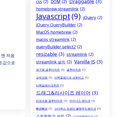
Draggable
(3)
css
(2)
DOM
(2)
homebrew streamlink
(2)
Javascript
(9)
jQuery
(2)
jQuery QueryBuilder
(2)
MacOS homebrew
(2)
macos streamlink
(2)
queryBuilder select2
(2)
식
resizable
(3)
streamlink
(2)
이 맨 처음
Vanilla JS
(3)
streamlink 설치
(2)
참조값으로
경구용 글루타치온
(1)
글루타치온
(1)
꼬박꼬밥
(1)
단백질쉐이크 성분비교
(1)
단백질쉐이크추천
(1)
드래그&리사이즈 레이어
(3)
리포조멀 글루타치온
(1)
마이너스 쉐이크
(1)
빼르빼르
(1)
스타벅스 프로틴 블랙푸드쉐이크
(1)
스트림링크 설치
(2)
식사대용쉐이크
(1)