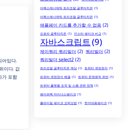
아펙스에너제틱 트리조말 글루타치온
(1)
아펙스에너제틱 트리조멀 글루타치온
(1)
애플페이 카드를 추가할 수 없음
(2)
오로라 글루타치온
(1)
인스타 쉐이크 비교
(1)
자바스크립트
(9)
제이쿼리 쿼리빌더
(2)
쿼리빌더
(2)
쿼리빌더 select2
(2)
되어있다.
단위이다. 값
트리조말 글루타치온 액상
(1)
트위터 계정정지
(1)
자가 포함
트위터 계정정지 해결
(1)
트위터 운영원칙 위반
(1)
트위터 플랫폼 조작 및 스팸 관련 정책
(1)
페이퍼백 마이너스쉐이크
(1)
플라이밀 쉐이크 꼬박꼬밥
(1)
한끼대용쉐이크
(1)