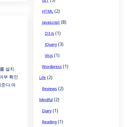
GIT
(2)
HTML
(8)
Javascript
(1)
D3.js
(3)
JQuery
(1)
Visjs
(1)
Wordpress
S를 설치
 여부 확인
(2)
Life
해준다.여
(2)
Reviews
(2)
Mindful
(1)
Diary
(1)
Reading