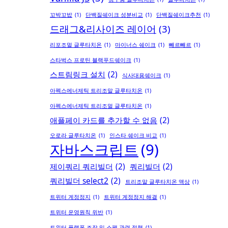
꼬박꼬밥
(1)
단백질쉐이크 성분비교
(1)
단백질쉐이크추천
(1)
드래그&리사이즈 레이어
(3)
리포조멀 글루타치온
(1)
마이너스 쉐이크
(1)
빼르빼르
(1)
스타벅스 프로틴 블랙푸드쉐이크
(1)
스트림링크 설치
(2)
식사대용쉐이크
(1)
아펙스에너제틱 트리조말 글루타치온
(1)
아펙스에너제틱 트리조멀 글루타치온
(1)
애플페이 카드를 추가할 수 없음
(2)
오로라 글루타치온
(1)
인스타 쉐이크 비교
(1)
자바스크립트
(9)
제이쿼리 쿼리빌더
(2)
쿼리빌더
(2)
쿼리빌더 select2
(2)
트리조말 글루타치온 액상
(1)
트위터 계정정지
(1)
트위터 계정정지 해결
(1)
트위터 운영원칙 위반
(1)
트위터 플랫폼 조작 및 스팸 관련 정책
(1)