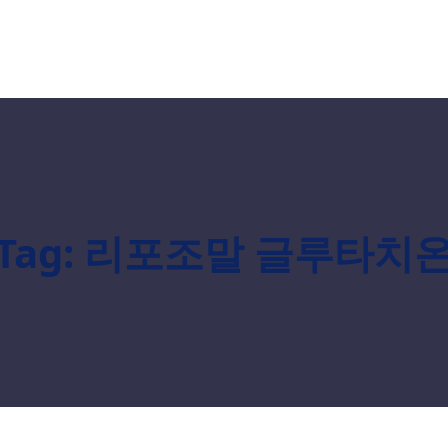
Tag:
리포조말 글루타치