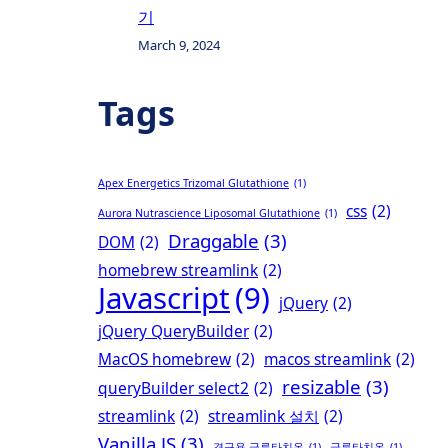
기
March 9, 2024
Tags
Apex Energetics Trizomal Glutathione
(1)
css
(2)
Aurora Nutrascience Liposomal Glutathione
(1)
Draggable
(3)
DOM
(2)
homebrew streamlink
(2)
Javascript
(9)
jQuery
(2)
jQuery QueryBuilder
(2)
MacOS homebrew
(2)
macos streamlink
(2)
resizable
(3)
queryBuilder select2
(2)
streamlink
(2)
streamlink 설치
(2)
Vanilla JS
(3)
경구용 글루타치온
(1)
글루타치온
(1)