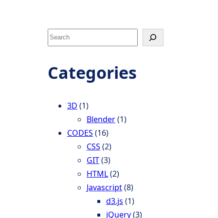
S
e
a
Categories
r
c
h
3D
(1)
Blender
(1)
CODES
(16)
CSS
(2)
GIT
(3)
HTML
(2)
Javascript
(8)
d3.js
(1)
jQuery
(3)