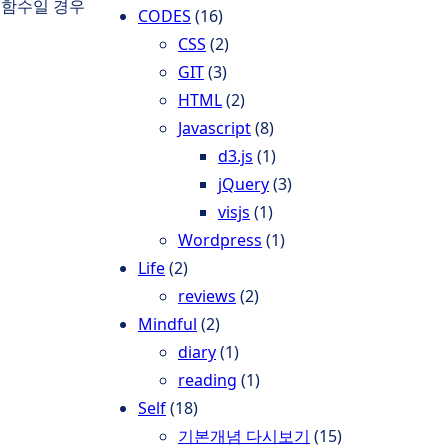
 함수일 경우
CODES
(16)
CSS
(2)
GIT
(3)
HTML
(2)
Javascript
(8)
d3.js
(1)
jQuery
(3)
visjs
(1)
Wordpress
(1)
Life
(2)
reviews
(2)
Mindful
(2)
diary
(1)
reading
(1)
Self
(18)
기본개념 다시보기
(15)