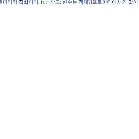
티의 집합이다. (👉 참고: 변수는 객체?)프로퍼티에서의 값이