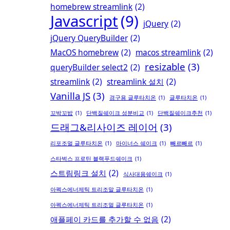
homebrew streamlink
(2)
Javascript
(9)
jQuery
(2)
jQuery QueryBuilder
(2)
MacOS homebrew
(2)
macos streamlink
(2)
resizable
(3)
queryBuilder select2
(2)
streamlink
(2)
streamlink 설치
(2)
Vanilla JS
(3)
경구용 글루타치온
(1)
글루타치온
(1)
꼬박꼬밥
(1)
단백질쉐이크 성분비교
(1)
단백질쉐이크추천
(1)
드래그&리사이즈 레이어
(3)
리포조멀 글루타치온
(1)
마이너스 쉐이크
(1)
빼르빼르
(1)
스타벅스 프로틴 블랙푸드쉐이크
(1)
스트림링크 설치
(2)
식사대용쉐이크
(1)
아펙스에너제틱 트리조말 글루타치온
(1)
아펙스에너제틱 트리조멀 글루타치온
(1)
애플페이 카드를 추가할 수 없음
(2)