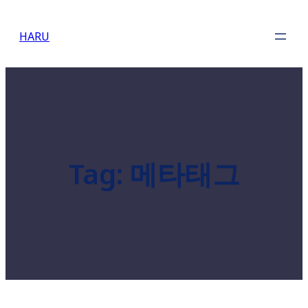
Skip
to
HARU
content
Tag:
메타태그