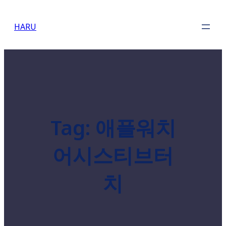
Skip
to
HARU
content
Tag:
애플워치
어시스티브터
치