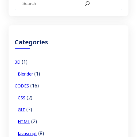
S
e
a
r
c
Categories
h
(1)
3D
(1)
Blender
(16)
CODES
(2)
CSS
(3)
GIT
(2)
HTML
(8)
Javascript