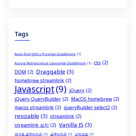
Tags
Apex Energetics Trizomal Glutathione
(1)
css
(2)
Aurora Nutrascience Liposomal Glutathione
(1)
Draggable
(3)
DOM
(2)
homebrew streamlink
(2)
Javascript
(9)
jQuery
(2)
jQuery QueryBuilder
(2)
MacOS homebrew
(2)
macos streamlink
(2)
queryBuilder select2
(2)
resizable
(3)
streamlink
(2)
Vanilla JS
(3)
streamlink 설치
(2)
경구용 글루타치온
(1)
글루타치온
(1)
꼬박꼬밥
(1)