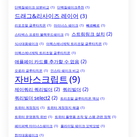
단백질쉐이크 성분비교
(1)
단백질쉐이크추천
(1)
드래그&리사이즈 레이어
(3)
리포조멀 글루타치온
(1)
마이너스 쉐이크
(1)
빼르빼르
(1)
스트림링크 설치
(2)
스타벅스 프로틴 블랙푸드쉐이크
(1)
식사대용쉐이크
(1)
아펙스에너제틱 트리조말 글루타치온
(1)
아펙스에너제틱 트리조멀 글루타치온
(1)
애플페이 카드를 추가할 수 없음
(2)
오로라 글루타치온
(1)
인스타 쉐이크 비교
(1)
자바스크립트
(9)
제이쿼리 쿼리빌더
(2)
쿼리빌더
(2)
쿼리빌더 select2
(2)
트리조말 글루타치온 액상
(1)
트위터 계정정지
(1)
트위터 계정정지 해결
(1)
트위터 운영원칙 위반
(1)
트위터 플랫폼 조작 및 스팸 관련 정책
(1)
페이퍼백 마이너스쉐이크
(1)
플라이밀 쉐이크 꼬박꼬밥
(1)
한끼대용쉐이크
(1)