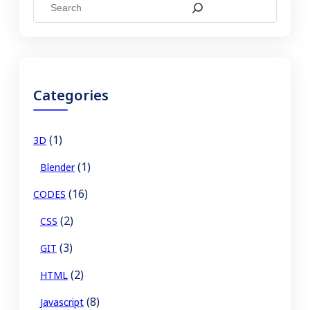
S
e
a
r
c
Categories
h
(1)
3D
(1)
Blender
(16)
CODES
(2)
CSS
(3)
GIT
(2)
HTML
(8)
Javascript