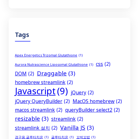
Tags
Apex Energetics Trizomal Glutathione
(1)
css
(2)
Aurora Nutrascience Liposomal Glutathione
(1)
Draggable
(3)
DOM
(2)
homebrew streamlink
(2)
Javascript
(9)
jQuery
(2)
jQuery QueryBuilder
(2)
MacOS homebrew
(2)
macos streamlink
(2)
queryBuilder select2
(2)
resizable
(3)
streamlink
(2)
Vanilla JS
(3)
streamlink 설치
(2)
경구용 글루타치온
(1)
글루타치온
(1)
꼬박꼬밥
(1)