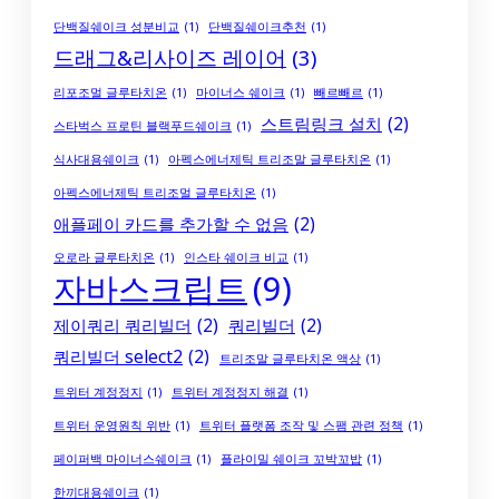
단백질쉐이크 성분비교
(1)
단백질쉐이크추천
(1)
드래그&리사이즈 레이어
(3)
리포조멀 글루타치온
(1)
마이너스 쉐이크
(1)
빼르빼르
(1)
스트림링크 설치
(2)
스타벅스 프로틴 블랙푸드쉐이크
(1)
식사대용쉐이크
(1)
아펙스에너제틱 트리조말 글루타치온
(1)
아펙스에너제틱 트리조멀 글루타치온
(1)
애플페이 카드를 추가할 수 없음
(2)
오로라 글루타치온
(1)
인스타 쉐이크 비교
(1)
자바스크립트
(9)
제이쿼리 쿼리빌더
(2)
쿼리빌더
(2)
쿼리빌더 select2
(2)
트리조말 글루타치온 액상
(1)
트위터 계정정지
(1)
트위터 계정정지 해결
(1)
트위터 운영원칙 위반
(1)
트위터 플랫폼 조작 및 스팸 관련 정책
(1)
페이퍼백 마이너스쉐이크
(1)
플라이밀 쉐이크 꼬박꼬밥
(1)
한끼대용쉐이크
(1)