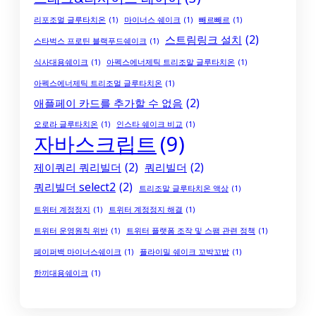
리포조멀 글루타치온
(1)
마이너스 쉐이크
(1)
빼르빼르
(1)
스트림링크 설치
(2)
스타벅스 프로틴 블랙푸드쉐이크
(1)
식사대용쉐이크
(1)
아펙스에너제틱 트리조말 글루타치온
(1)
아펙스에너제틱 트리조멀 글루타치온
(1)
애플페이 카드를 추가할 수 없음
(2)
오로라 글루타치온
(1)
인스타 쉐이크 비교
(1)
자바스크립트
(9)
제이쿼리 쿼리빌더
(2)
쿼리빌더
(2)
쿼리빌더 select2
(2)
트리조말 글루타치온 액상
(1)
트위터 계정정지
(1)
트위터 계정정지 해결
(1)
트위터 운영원칙 위반
(1)
트위터 플랫폼 조작 및 스팸 관련 정책
(1)
페이퍼백 마이너스쉐이크
(1)
플라이밀 쉐이크 꼬박꼬밥
(1)
한끼대용쉐이크
(1)