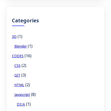
a
r
c
Categories
h
(1)
3D
(1)
Blender
(16)
CODES
(2)
CSS
(3)
GIT
(2)
HTML
(8)
Javascript
(1)
D3.js