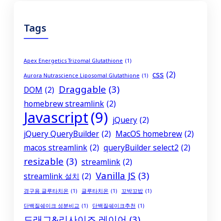
Tags
Apex Energetics Trizomal Glutathione
(1)
css
(2)
Aurora Nutrascience Liposomal Glutathione
(1)
Draggable
(3)
DOM
(2)
homebrew streamlink
(2)
Javascript
(9)
jQuery
(2)
jQuery QueryBuilder
(2)
MacOS homebrew
(2)
macos streamlink
(2)
queryBuilder select2
(2)
resizable
(3)
streamlink
(2)
Vanilla JS
(3)
streamlink 설치
(2)
경구용 글루타치온
(1)
글루타치온
(1)
꼬박꼬밥
(1)
단백질쉐이크 성분비교
(1)
단백질쉐이크추천
(1)
드래그&리사이즈 레이어
(3)