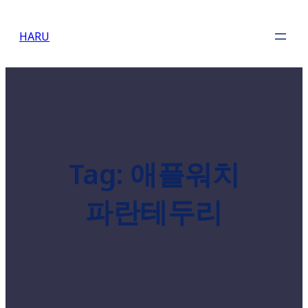
Skip
to
HARU
content
Tag:
애플워치
파란테두리