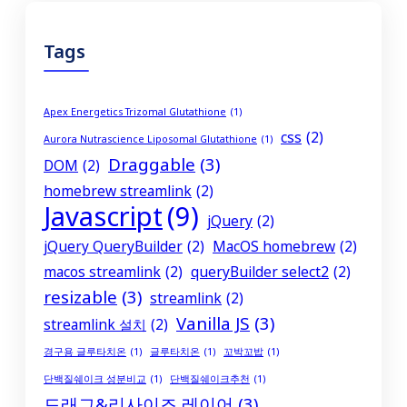
Tags
Apex Energetics Trizomal Glutathione
(1)
css
(2)
Aurora Nutrascience Liposomal Glutathione
(1)
Draggable
(3)
DOM
(2)
homebrew streamlink
(2)
Javascript
(9)
jQuery
(2)
jQuery QueryBuilder
(2)
MacOS homebrew
(2)
macos streamlink
(2)
queryBuilder select2
(2)
resizable
(3)
streamlink
(2)
Vanilla JS
(3)
streamlink 설치
(2)
경구용 글루타치온
(1)
글루타치온
(1)
꼬박꼬밥
(1)
단백질쉐이크 성분비교
(1)
단백질쉐이크추천
(1)
드래그&리사이즈 레이어
(3)