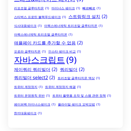
리포조멀 글루타치온
(1)
마이너스 쉐이크
(1)
빼르빼르
(1)
스트림링크 설치
(2)
스타벅스 프로틴 블랙푸드쉐이크
(1)
식사대용쉐이크
(1)
아펙스에너제틱 트리조말 글루타치온
(1)
아펙스에너제틱 트리조멀 글루타치온
(1)
애플페이 카드를 추가할 수 없음
(2)
오로라 글루타치온
(1)
인스타 쉐이크 비교
(1)
자바스크립트
(9)
제이쿼리 쿼리빌더
(2)
쿼리빌더
(2)
쿼리빌더 select2
(2)
트리조말 글루타치온 액상
(1)
트위터 계정정지
(1)
트위터 계정정지 해결
(1)
트위터 운영원칙 위반
(1)
트위터 플랫폼 조작 및 스팸 관련 정책
(1)
페이퍼백 마이너스쉐이크
(1)
플라이밀 쉐이크 꼬박꼬밥
(1)
한끼대용쉐이크
(1)