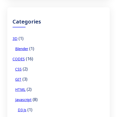
a
r
c
Categories
h
(1)
3D
(1)
Blender
(16)
CODES
(2)
CSS
(3)
GIT
(2)
HTML
(8)
Javascript
(1)
D3.js