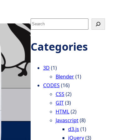
S
e
a
Categories
r
c
h
3D
(1)
Blender
(1)
CODES
(16)
CSS
(2)
GIT
(3)
HTML
(2)
Javascript
(8)
d3.js
(1)
jQuery
(3)