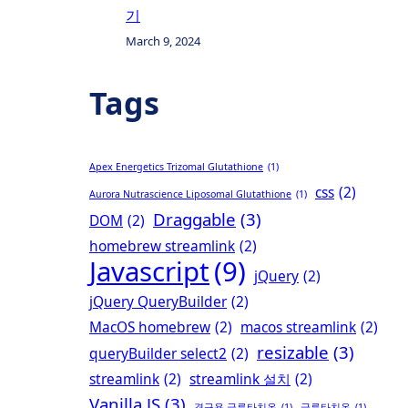
기
March 9, 2024
Tags
Apex Energetics Trizomal Glutathione
(1)
css
(2)
Aurora Nutrascience Liposomal Glutathione
(1)
Draggable
(3)
DOM
(2)
homebrew streamlink
(2)
Javascript
(9)
jQuery
(2)
jQuery QueryBuilder
(2)
MacOS homebrew
(2)
macos streamlink
(2)
resizable
(3)
queryBuilder select2
(2)
streamlink
(2)
streamlink 설치
(2)
Vanilla JS
(3)
경구용 글루타치온
(1)
글루타치온
(1)