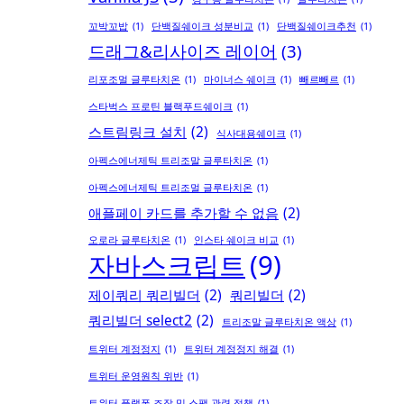
꼬박꼬밥
(1)
단백질쉐이크 성분비교
(1)
단백질쉐이크추천
(1)
드래그&리사이즈 레이어
(3)
리포조멀 글루타치온
(1)
마이너스 쉐이크
(1)
빼르빼르
(1)
스타벅스 프로틴 블랙푸드쉐이크
(1)
스트림링크 설치
(2)
식사대용쉐이크
(1)
아펙스에너제틱 트리조말 글루타치온
(1)
아펙스에너제틱 트리조멀 글루타치온
(1)
애플페이 카드를 추가할 수 없음
(2)
오로라 글루타치온
(1)
인스타 쉐이크 비교
(1)
자바스크립트
(9)
제이쿼리 쿼리빌더
(2)
쿼리빌더
(2)
쿼리빌더 select2
(2)
트리조말 글루타치온 액상
(1)
트위터 계정정지
(1)
트위터 계정정지 해결
(1)
트위터 운영원칙 위반
(1)
트위터 플랫폼 조작 및 스팸 관련 정책
(1)