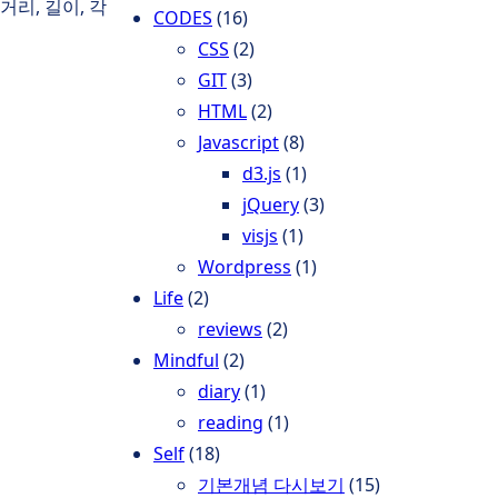
리, 길이, 각
CODES
(16)
CSS
(2)
GIT
(3)
HTML
(2)
Javascript
(8)
d3.js
(1)
jQuery
(3)
visjs
(1)
Wordpress
(1)
Life
(2)
reviews
(2)
Mindful
(2)
diary
(1)
reading
(1)
Self
(18)
기본개념 다시보기
(15)