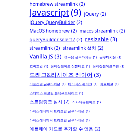
homebrew streamlink
(2)
Javascript
(9)
jQuery
(2)
jQuery QueryBuilder
(2)
MacOS homebrew
(2)
macos streamlink
(2)
resizable
(3)
queryBuilder select2
(2)
streamlink
(2)
streamlink 설치
(2)
Vanilla JS
(3)
경구용 글루타치온
(1)
글루타치온
(1)
꼬박꼬밥
(1)
단백질쉐이크 성분비교
(1)
단백질쉐이크추천
(1)
드래그&리사이즈 레이어
(3)
리포조멀 글루타치온
(1)
마이너스 쉐이크
(1)
빼르빼르
(1)
스타벅스 프로틴 블랙푸드쉐이크
(1)
스트림링크 설치
(2)
식사대용쉐이크
(1)
아펙스에너제틱 트리조말 글루타치온
(1)
아펙스에너제틱 트리조멀 글루타치온
(1)
애플페이 카드를 추가할 수 없음
(2)