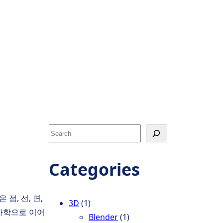
S
e
a
Categories
r
c
점, 선, 면,
h
3D
(1)
기하학으로 이어
Blender
(1)