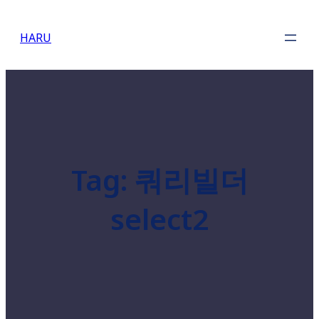
Skip
to
HARU
content
Tag:
쿼리빌더
select2