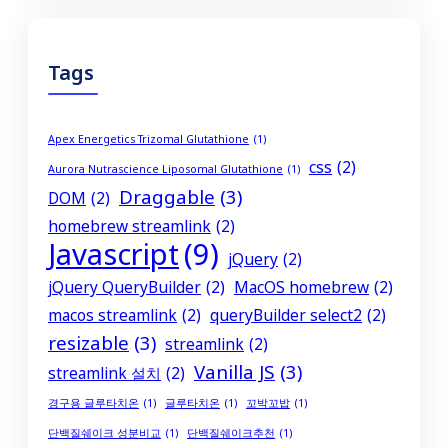
Tags
Apex Energetics Trizomal Glutathione
(1)
css
(2)
Aurora Nutrascience Liposomal Glutathione
(1)
Draggable
(3)
DOM
(2)
homebrew streamlink
(2)
Javascript
(9)
jQuery
(2)
jQuery QueryBuilder
(2)
MacOS homebrew
(2)
macos streamlink
(2)
queryBuilder select2
(2)
resizable
(3)
streamlink
(2)
Vanilla JS
(3)
streamlink 설치
(2)
경구용 글루타치온
(1)
글루타치온
(1)
꼬박꼬밥
(1)
단백질쉐이크 성분비교
(1)
단백질쉐이크추천
(1)