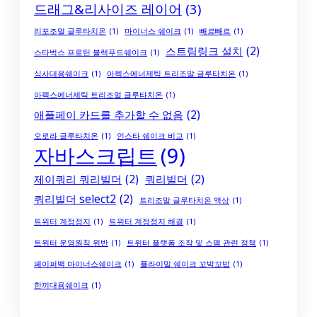
드래그&리사이즈 레이어
(3)
리포조멀 글루타치온
(1)
마이너스 쉐이크
(1)
빼르빼르
(1)
스트림링크 설치
(2)
스타벅스 프로틴 블랙푸드쉐이크
(1)
식사대용쉐이크
(1)
아펙스에너제틱 트리조말 글루타치온
(1)
아펙스에너제틱 트리조멀 글루타치온
(1)
애플페이 카드를 추가할 수 없음
(2)
오로라 글루타치온
(1)
인스타 쉐이크 비교
(1)
자바스크립트
(9)
제이쿼리 쿼리빌더
(2)
쿼리빌더
(2)
쿼리빌더 select2
(2)
트리조말 글루타치온 액상
(1)
트위터 계정정지
(1)
트위터 계정정지 해결
(1)
트위터 운영원칙 위반
(1)
트위터 플랫폼 조작 및 스팸 관련 정책
(1)
페이퍼백 마이너스쉐이크
(1)
플라이밀 쉐이크 꼬박꼬밥
(1)
한끼대용쉐이크
(1)