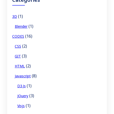
h
(1)
3D
(1)
Blender
(16)
CODES
(2)
CSS
(3)
GIT
(2)
HTML
(8)
Javascript
(1)
D3.js
(3)
JQuery
(1)
Visjs