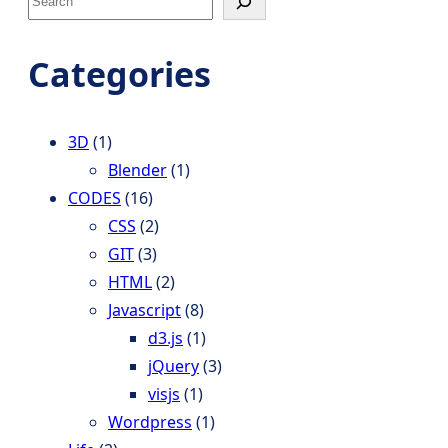
e
a
Categories
r
c
h
3D
(1)
Blender
(1)
CODES
(16)
CSS
(2)
GIT
(3)
HTML
(2)
Javascript
(8)
d3.js
(1)
jQuery
(3)
visjs
(1)
Wordpress
(1)