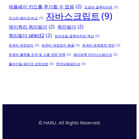
애플페이 카드를 추가할 수 없음
(2)
오로라 글루타치온
(1)
자바스크립트
(9)
인스타 쉐이크 비교
(1)
제이쿼리 쿼리빌더
(2)
쿼리빌더
(2)
쿼리빌더 select2
(2)
트리조말 글루타치온 액상
(1)
트위터 계정정지
(1)
트위터 계정정지 해결
(1)
트위터 운영원칙 위반
(1)
트위터 플랫폼 조작 및 스팸 관련 정책
(1)
페이퍼백 마이너스쉐이크
(1)
플라이밀 쉐이크 꼬박꼬밥
(1)
한끼대용쉐이크
(1)
© HARU. All Rights Reserved.