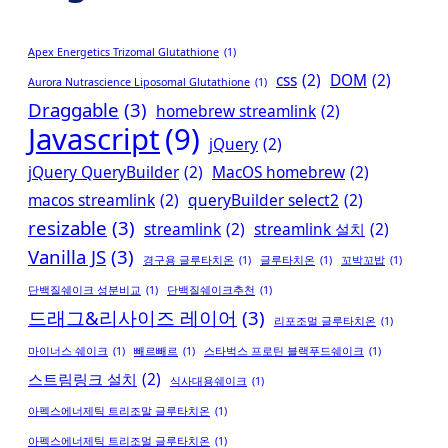
Apex Energetics Trizomal Glutathione
(1)
css
(2)
DOM
(2)
Aurora Nutrascience Liposomal Glutathione
(1)
Draggable
(3)
homebrew streamlink
(2)
Javascript
(9)
jQuery
(2)
jQuery QueryBuilder
(2)
MacOS homebrew
(2)
macos streamlink
(2)
queryBuilder select2
(2)
resizable
(3)
streamlink
(2)
streamlink 설치
(2)
Vanilla JS
(3)
경구용 글루타치온
(1)
글루타치온
(1)
꼬박꼬밥
(1)
단백질쉐이크 성분비교
(1)
단백질쉐이크추천
(1)
드래그&리사이즈 레이어
(3)
리포조멀 글루타치온
(1)
마이너스 쉐이크
(1)
빼르빼르
(1)
스타벅스 프로틴 블랙푸드쉐이크
(1)
스트림링크 설치
(2)
식사대용쉐이크
(1)
아펙스에너제틱 트리조말 글루타치온
(1)
아펙스에너제틱 트리조멀 글루타치온
(1)