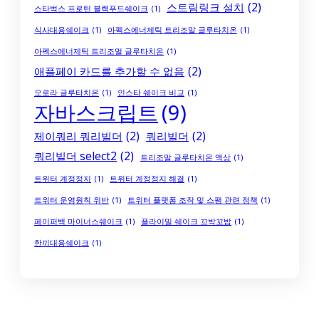
스트림링크 설치
(2)
스타벅스 프로틴 블랙푸드쉐이크
(1)
식사대용쉐이크
(1)
아펙스에너제틱 트리조말 글루타치온
(1)
아펙스에너제틱 트리조멀 글루타치온
(1)
애플페이 카드를 추가할 수 없음
(2)
오로라 글루타치온
(1)
인스타 쉐이크 비교
(1)
자바스크립트
(9)
제이쿼리 쿼리빌더
(2)
쿼리빌더
(2)
쿼리빌더 select2
(2)
트리조말 글루타치온 액상
(1)
트위터 계정정지
(1)
트위터 계정정지 해결
(1)
트위터 운영원칙 위반
(1)
트위터 플랫폼 조작 및 스팸 관련 정책
(1)
페이퍼백 마이너스쉐이크
(1)
플라이밀 쉐이크 꼬박꼬밥
(1)
한끼대용쉐이크
(1)