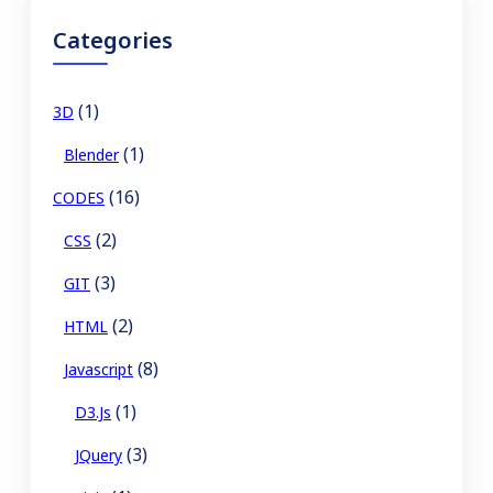
c
Categories
h
(1)
3D
(1)
Blender
(16)
CODES
(2)
CSS
(3)
GIT
(2)
HTML
(8)
Javascript
(1)
D3.js
(3)
JQuery