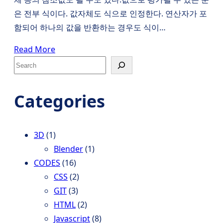
은 전부 식이다. 값자체도 식으로 인정한다. 연산자가 포
함되어 하나의 값을 반환하는 경우도 식이…
Read More
S
e
a
Categories
r
c
h
3D
(1)
Blender
(1)
CODES
(16)
CSS
(2)
GIT
(3)
HTML
(2)
Javascript
(8)