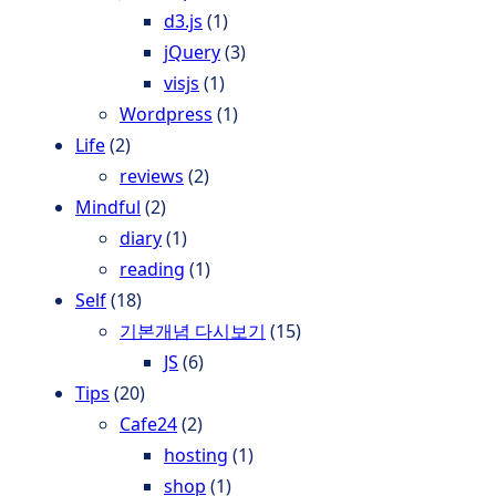
d3.js
(1)
jQuery
(3)
visjs
(1)
Wordpress
(1)
Life
(2)
reviews
(2)
Mindful
(2)
diary
(1)
reading
(1)
Self
(18)
기본개념 다시보기
(15)
JS
(6)
Tips
(20)
Cafe24
(2)
hosting
(1)
shop
(1)