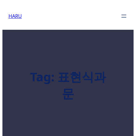
Skip
to
HARU
content
Tag:
표현식과
문