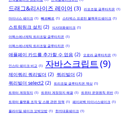
드래그&리사이즈 레이어
(3)
리포조멀 글루타치온
(1)
마이너스 쉐이크
(1)
빼르빼르
(1)
스타벅스 프로틴 블랙푸드쉐이크
(1)
스트림링크 설치
(2)
식사대용쉐이크
(1)
아펙스에너제틱 트리조말 글루타치온
(1)
아펙스에너제틱 트리조멀 글루타치온
(1)
애플페이 카드를 추가할 수 없음
(2)
오로라 글루타치온
(1)
자바스크립트
(9)
인스타 쉐이크 비교
(1)
제이쿼리 쿼리빌더
(2)
쿼리빌더
(2)
쿼리빌더 select2
(2)
트리조말 글루타치온 액상
(1)
트위터 계정정지
(1)
트위터 계정정지 해결
(1)
트위터 운영원칙 위반
(1)
트위터 플랫폼 조작 및 스팸 관련 정책
(1)
페이퍼백 마이너스쉐이크
(1)
플라이밀 쉐이크 꼬박꼬밥
(1)
한끼대용쉐이크
(1)