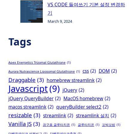
VS CODE 들여쓰기 기본 설정 변경하
기
March 9, 2024
Tags
Apex Energetics Trizomal Glutathione
(1)
css
(2)
DOM
(2)
Aurora Nutrascience Liposomal Glutathione
(1)
Draggable
(3)
homebrew streamlink
(2)
Javascript
(9)
jQuery
(2)
jQuery QueryBuilder
(2)
MacOS homebrew
(2)
macos streamlink
(2)
queryBuilder select2
(2)
resizable
(3)
streamlink
(2)
streamlink 설치
(2)
Vanilla JS
(3)
경구용 글루타치온
(1)
글루타치온
(1)
꼬박꼬밥
(1)
단백질쉐이크 성분비교
(1)
단백질쉐이크추천
(1)