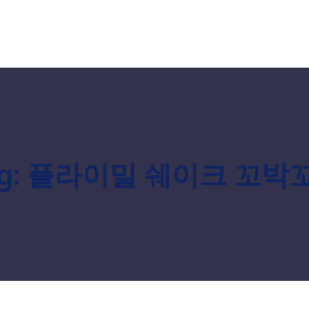
g:
플라이밀 쉐이크 꼬박