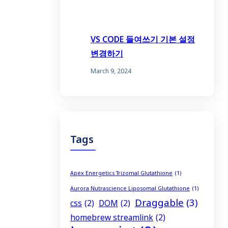
VS CODE 들여쓰기 기본 설정
변경하기
March 9, 2024
Tags
Apex Energetics Trizomal Glutathione
(1)
Aurora Nutrascience Liposomal Glutathione
(1)
Draggable
(3)
css
(2)
DOM
(2)
homebrew streamlink
(2)