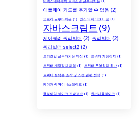
아펙스에너제틱 트리조멀 글루타치온
(1)
애플페이 카드를 추가할 수 없음
(2)
오로라 글루타치온
(1)
인스타 쉐이크 비교
(1)
자바스크립트
(9)
제이쿼리 쿼리빌더
(2)
쿼리빌더
(2)
쿼리빌더 select2
(2)
트리조말 글루타치온 액상
(1)
트위터 계정정지
(1)
트위터 계정정지 해결
(1)
트위터 운영원칙 위반
(1)
트위터 플랫폼 조작 및 스팸 관련 정책
(1)
페이퍼백 마이너스쉐이크
(1)
플라이밀 쉐이크 꼬박꼬밥
(1)
한끼대용쉐이크
(1)