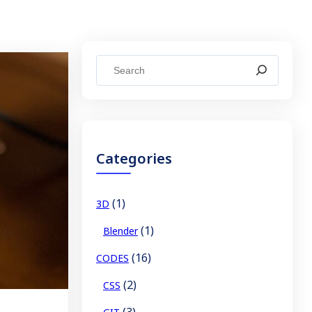
S
e
a
r
c
Categories
h
(1)
3D
(1)
Blender
(16)
CODES
(2)
CSS
(3)