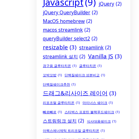
Javascript
(9)
jQuery
(2)
jQuery QueryBuilder
(2)
MacOS homebrew
(2)
macos streamlink
(2)
queryBuilder select2
(2)
resizable
(3)
streamlink
(2)
Vanilla JS
(3)
streamlink 설치
(2)
경구용 글루타치온
(1)
글루타치온
(1)
꼬박꼬밥
(1)
단백질쉐이크 성분비교
(1)
단백질쉐이크추천
(1)
드래그&리사이즈 레이어
(3)
리포조멀 글루타치온
(1)
마이너스 쉐이크
(1)
빼르빼르
(1)
스타벅스 프로틴 블랙푸드쉐이크
(1)
스트림링크 설치
(2)
식사대용쉐이크
(1)
아펙스에너제틱 트리조말 글루타치온
(1)