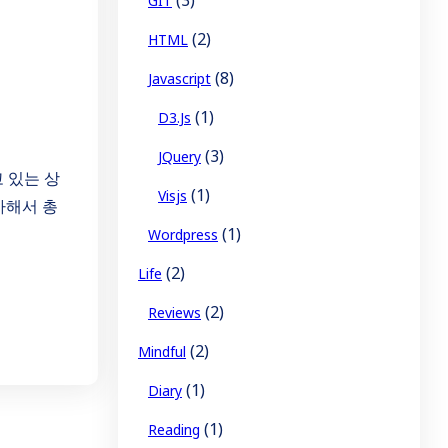
GIT
(2)
HTML
(8)
Javascript
(1)
D3.js
(3)
JQuery
 있는 상
(1)
Visjs
가해서 총
(1)
Wordpress
(2)
Life
(2)
Reviews
(2)
Mindful
(1)
Diary
(1)
Reading