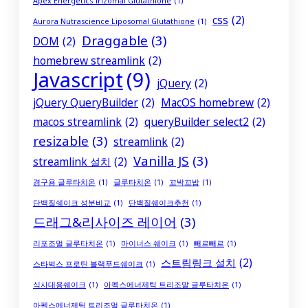
Apex Energetics Trizomal Glutathione
(1)
css
(2)
Aurora Nutrascience Liposomal Glutathione
(1)
Draggable
(3)
DOM
(2)
homebrew streamlink
(2)
Javascript
(9)
jQuery
(2)
jQuery QueryBuilder
(2)
MacOS homebrew
(2)
macos streamlink
(2)
queryBuilder select2
(2)
resizable
(3)
streamlink
(2)
Vanilla JS
(3)
streamlink 설치
(2)
경구용 글루타치온
(1)
글루타치온
(1)
꼬박꼬밥
(1)
단백질쉐이크 성분비교
(1)
단백질쉐이크추천
(1)
드래그&리사이즈 레이어
(3)
리포조멀 글루타치온
(1)
마이너스 쉐이크
(1)
빼르빼르
(1)
스트림링크 설치
(2)
스타벅스 프로틴 블랙푸드쉐이크
(1)
식사대용쉐이크
(1)
아펙스에너제틱 트리조말 글루타치온
(1)
아펙스에너제틱 트리조멀 글루타치온
(1)