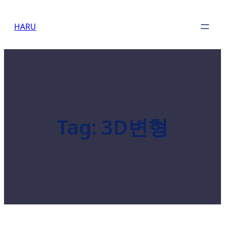
Skip
to
HARU
content
Tag:
3D변형