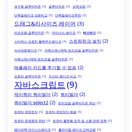
경구용 글루타치온
(1)
글루타치온
(1)
꼬박꼬밥
(1)
단백질쉐이크 성분비교
(1)
단백질쉐이크추천
(1)
드래그&리사이즈 레이어
(3)
리포조멀 글루타치온
(1)
마이너스 쉐이크
(1)
빼르빼르
(1)
스트림링크 설치
(2)
스타벅스 프로틴 블랙푸드쉐이크
(1)
식사대용쉐이크
(1)
아펙스에너제틱 트리조말 글루타치온
(1)
아펙스에너제틱 트리조멀 글루타치온
(1)
애플페이 카드를 추가할 수 없음
(2)
오로라 글루타치온
(1)
인스타 쉐이크 비교
(1)
자바스크립트
(9)
제이쿼리 쿼리빌더
(2)
쿼리빌더
(2)
쿼리빌더 select2
(2)
트리조말 글루타치온 액상
(1)
트위터 계정정지
(1)
트위터 계정정지 해결
(1)
트위터 운영원칙 위반
(1)
트위터 플랫폼 조작 및 스팸 관련 정책
(1)
페이퍼백 마이너스쉐이크
(1)
플라이밀 쉐이크 꼬박꼬밥
(1)