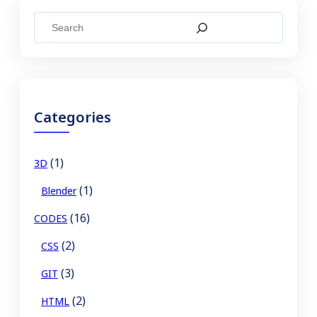
S
e
a
r
c
Categories
h
(1)
3D
(1)
Blender
(16)
CODES
(2)
CSS
(3)
GIT
(2)
HTML