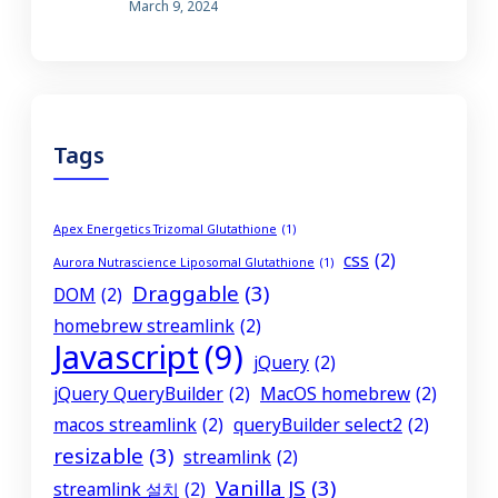
March 9, 2024
Tags
Apex Energetics Trizomal Glutathione
(1)
css
(2)
Aurora Nutrascience Liposomal Glutathione
(1)
Draggable
(3)
DOM
(2)
homebrew streamlink
(2)
Javascript
(9)
jQuery
(2)
jQuery QueryBuilder
(2)
MacOS homebrew
(2)
macos streamlink
(2)
queryBuilder select2
(2)
resizable
(3)
streamlink
(2)
Vanilla JS
(3)
streamlink 설치
(2)