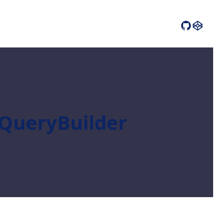
GitHub
CodePen
y QueryBuilder