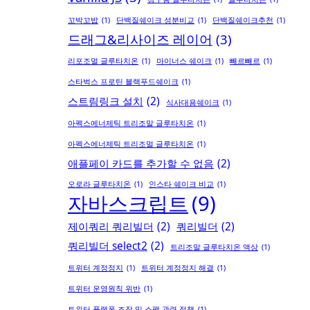
꼬박꼬밥
(1)
단백질쉐이크 성분비교
(1)
단백질쉐이크추천
(1)
드래그&리사이즈 레이어
(3)
리포조멀 글루타치온
(1)
마이너스 쉐이크
(1)
빼르빼르
(1)
스타벅스 프로틴 블랙푸드쉐이크
(1)
스트림링크 설치
(2)
식사대용쉐이크
(1)
아펙스에너제틱 트리조말 글루타치온
(1)
아펙스에너제틱 트리조멀 글루타치온
(1)
애플페이 카드를 추가할 수 없음
(2)
오로라 글루타치온
(1)
인스타 쉐이크 비교
(1)
자바스크립트
(9)
제이쿼리 쿼리빌더
(2)
쿼리빌더
(2)
쿼리빌더 select2
(2)
트리조말 글루타치온 액상
(1)
트위터 계정정지
(1)
트위터 계정정지 해결
(1)
트위터 운영원칙 위반
(1)
트위터 플랫폼 조작 및 스팸 관련 정책
(1)