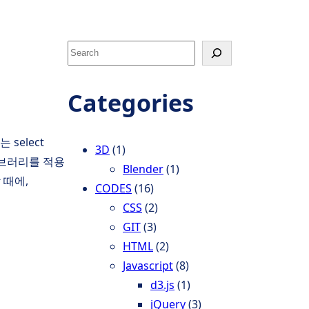
S
e
a
Categories
r
c
select
h
3D
(1)
라이브러리를 적용
Blender
(1)
 때에,
CODES
(16)
CSS
(2)
GIT
(3)
HTML
(2)
Javascript
(8)
d3.js
(1)
jQuery
(3)