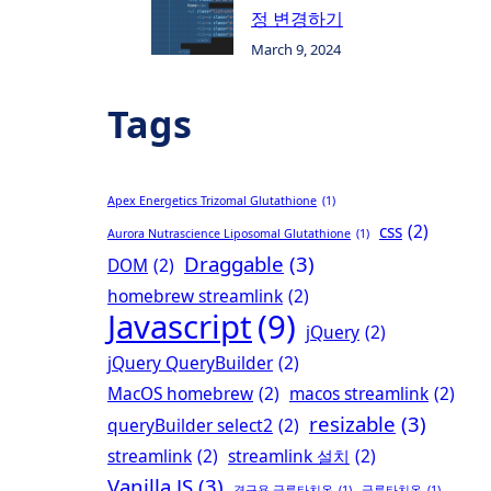
정 변경하기
March 9, 2024
Tags
Apex Energetics Trizomal Glutathione
(1)
css
(2)
Aurora Nutrascience Liposomal Glutathione
(1)
Draggable
(3)
DOM
(2)
homebrew streamlink
(2)
Javascript
(9)
jQuery
(2)
jQuery QueryBuilder
(2)
MacOS homebrew
(2)
macos streamlink
(2)
resizable
(3)
queryBuilder select2
(2)
streamlink
(2)
streamlink 설치
(2)
Vanilla JS
(3)
경구용 글루타치온
(1)
글루타치온
(1)