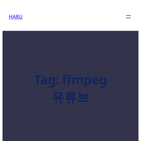
Skip
to
HARU
content
Tag:
ffmpeg
유튜브