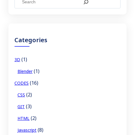
e
a
r
c
Categories
h
(1)
3D
(1)
Blender
(16)
CODES
(2)
CSS
(3)
GIT
(2)
HTML
(8)
Javascript