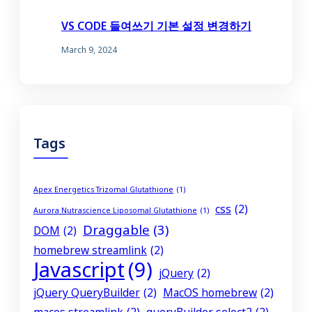
VS CODE 들여쓰기 기본 설정 변경하기
March 9, 2024
Tags
Apex Energetics Trizomal Glutathione
(1)
css
(2)
Aurora Nutrascience Liposomal Glutathione
(1)
Draggable
(3)
DOM
(2)
homebrew streamlink
(2)
Javascript
(9)
jQuery
(2)
jQuery QueryBuilder
(2)
MacOS homebrew
(2)