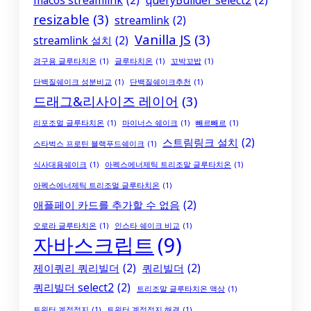
macos streamlink
(2)
queryBuilder select2
(2)
resizable
(3)
streamlink
(2)
Vanilla JS
(3)
streamlink 설치
(2)
경구용 글루타치온
(1)
글루타치온
(1)
꼬박꼬밥
(1)
단백질쉐이크 성분비교
(1)
단백질쉐이크추천
(1)
드래그&리사이즈 레이어
(3)
리포조멀 글루타치온
(1)
마이너스 쉐이크
(1)
빼르빼르
(1)
스트림링크 설치
(2)
스타벅스 프로틴 블랙푸드쉐이크
(1)
식사대용쉐이크
(1)
아펙스에너제틱 트리조말 글루타치온
(1)
아펙스에너제틱 트리조멀 글루타치온
(1)
애플페이 카드를 추가할 수 없음
(2)
오로라 글루타치온
(1)
인스타 쉐이크 비교
(1)
자바스크립트
(9)
제이쿼리 쿼리빌더
(2)
쿼리빌더
(2)
쿼리빌더 select2
(2)
트리조말 글루타치온 액상
(1)
트위터 계정정지
(1)
트위터 계정정지 해결
(1)