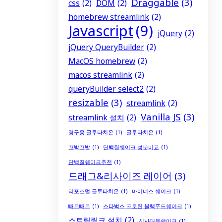
Draggable
(3)
css
(2)
DOM
(2)
homebrew streamlink
(2)
Javascript
(9)
jQuery
(2)
jQuery QueryBuilder
(2)
MacOS homebrew
(2)
macos streamlink
(2)
queryBuilder select2
(2)
resizable
(3)
streamlink
(2)
Vanilla JS
(3)
streamlink 설치
(2)
경구용 글루타치온
(1)
글루타치온
(1)
꼬박꼬밥
(1)
단백질쉐이크 성분비교
(1)
단백질쉐이크추천
(1)
드래그&리사이즈 레이어
(3)
리포조멀 글루타치온
(1)
마이너스 쉐이크
(1)
빼르빼르
(1)
스타벅스 프로틴 블랙푸드쉐이크
(1)
스트림링크 설치
(2)
식사대용쉐이크
(1)