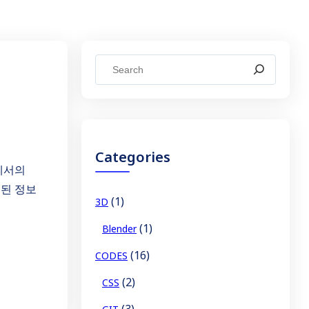
S
e
a
r
c
Categories
h
t에서의
변경된 정보
(1)
3D
(1)
Blender
(16)
CODES
(2)
CSS
(3)