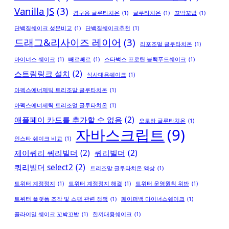
Vanilla JS
(3)
경구용 글루타치온
(1)
글루타치온
(1)
꼬박꼬밥
(1)
단백질쉐이크 성분비교
(1)
단백질쉐이크추천
(1)
드래그&리사이즈 레이어
(3)
리포조멀 글루타치온
(1)
마이너스 쉐이크
(1)
빼르빼르
(1)
스타벅스 프로틴 블랙푸드쉐이크
(1)
스트림링크 설치
(2)
식사대용쉐이크
(1)
아펙스에너제틱 트리조말 글루타치온
(1)
아펙스에너제틱 트리조멀 글루타치온
(1)
애플페이 카드를 추가할 수 없음
(2)
오로라 글루타치온
(1)
자바스크립트
(9)
인스타 쉐이크 비교
(1)
제이쿼리 쿼리빌더
(2)
쿼리빌더
(2)
쿼리빌더 select2
(2)
트리조말 글루타치온 액상
(1)
트위터 계정정지
(1)
트위터 계정정지 해결
(1)
트위터 운영원칙 위반
(1)
트위터 플랫폼 조작 및 스팸 관련 정책
(1)
페이퍼백 마이너스쉐이크
(1)
플라이밀 쉐이크 꼬박꼬밥
(1)
한끼대용쉐이크
(1)