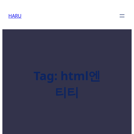
Skip
to
HARU
content
Tag:
html엔
티티