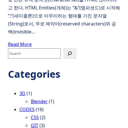
고 한다. HTML Entities(개체)는 “&“(앰퍼샌드)로 시작해
“;“(세미콜론)으로 마무리하는 형태를 가진 문자열
(String)로서, 주로 예약어(reserved characters)와 공
백(invisible…
Read More
S
e
a
Categories
r
c
h
3D
(1)
Blender
(1)
CODES
(16)
CSS
(2)
GIT
(3)