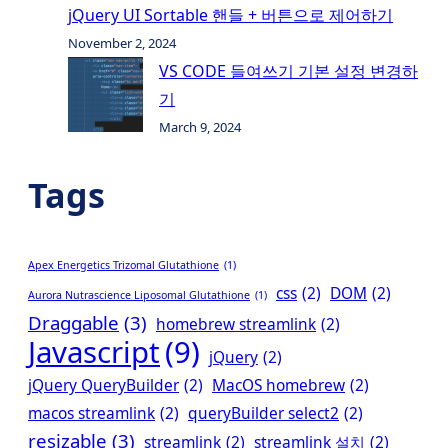
jQuery UI Sortable 핸들 + 버튼으로 제어하기
November 2, 2024
VS CODE 들여쓰기 기본 설정 변경하
기
March 9, 2024
Tags
Apex Energetics Trizomal Glutathione
(1)
css
(2)
DOM
(2)
Aurora Nutrascience Liposomal Glutathione
(1)
Draggable
(3)
homebrew streamlink
(2)
Javascript
(9)
jQuery
(2)
jQuery QueryBuilder
(2)
MacOS homebrew
(2)
macos streamlink
(2)
queryBuilder select2
(2)
resizable
(3)
streamlink
(2)
streamlink 설치
(2)