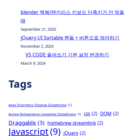
blender 맥북/텐키리스 키보드 단축키가 안 먹을
때
September 21, 2025
jQuery UI Sortable 핸들 + 버튼으로 제어하기
November 2, 2024
VS CODE 들여쓰기 기본 설정 변경하기
March 9, 2024
Tags
Apex Energetics Trizomal Glutathione
(1)
css
(2)
DOM
(2)
Aurora Nutrascience Liposomal Glutathione
(1)
Draggable
(3)
homebrew streamlink
(2)
Javascript
(9)
jQuery
(2)