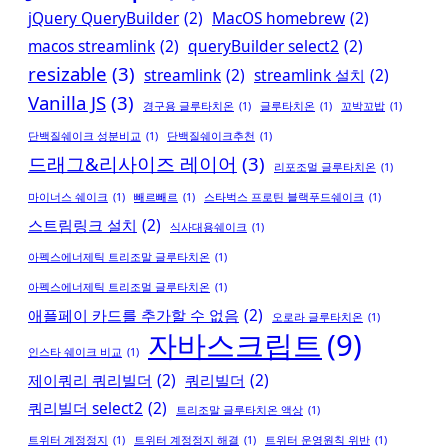
jQuery QueryBuilder
(2)
MacOS homebrew
(2)
macos streamlink
(2)
queryBuilder select2
(2)
resizable
(3)
streamlink
(2)
streamlink 설치
(2)
Vanilla JS
(3)
경구용 글루타치온
(1)
글루타치온
(1)
꼬박꼬밥
(1)
단백질쉐이크 성분비교
(1)
단백질쉐이크추천
(1)
드래그&리사이즈 레이어
(3)
리포조멀 글루타치온
(1)
마이너스 쉐이크
(1)
빼르빼르
(1)
스타벅스 프로틴 블랙푸드쉐이크
(1)
스트림링크 설치
(2)
식사대용쉐이크
(1)
아펙스에너제틱 트리조말 글루타치온
(1)
아펙스에너제틱 트리조멀 글루타치온
(1)
애플페이 카드를 추가할 수 없음
(2)
오로라 글루타치온
(1)
자바스크립트
(9)
인스타 쉐이크 비교
(1)
제이쿼리 쿼리빌더
(2)
쿼리빌더
(2)
쿼리빌더 select2
(2)
트리조말 글루타치온 액상
(1)
트위터 계정정지
(1)
트위터 계정정지 해결
(1)
트위터 운영원칙 위반
(1)