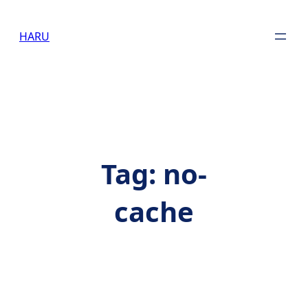
Skip
to
HARU
content
Tag:
no-
cache