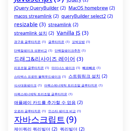
jQuery QueryBuilder
(2)
MacOS homebrew
(2)
macos streamlink
(2)
queryBuilder select2
(2)
resizable
(3)
streamlink
(2)
Vanilla JS
(3)
streamlink 설치
(2)
경구용 글루타치온
(1)
글루타치온
(1)
꼬박꼬밥
(1)
단백질쉐이크 성분비교
(1)
단백질쉐이크추천
(1)
드래그&리사이즈 레이어
(3)
리포조멀 글루타치온
(1)
마이너스 쉐이크
(1)
빼르빼르
(1)
스트림링크 설치
(2)
스타벅스 프로틴 블랙푸드쉐이크
(1)
식사대용쉐이크
(1)
아펙스에너제틱 트리조말 글루타치온
(1)
아펙스에너제틱 트리조멀 글루타치온
(1)
애플페이 카드를 추가할 수 없음
(2)
오로라 글루타치온
(1)
인스타 쉐이크 비교
(1)
자바스크립트
(9)
제이쿼리 쿼리빌더
(2)
쿼리빌더
(2)