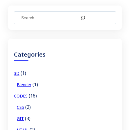
S
e
a
r
c
Categories
h
(1)
3D
(1)
Blender
(16)
CODES
(2)
CSS
(3)
GIT
(2)
HTML