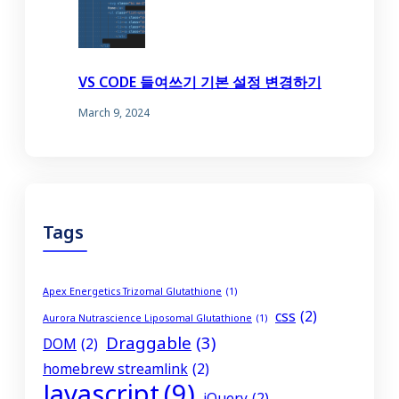
VS CODE 들여쓰기 기본 설정 변경하기
March 9, 2024
Tags
Apex Energetics Trizomal Glutathione
(1)
css
(2)
Aurora Nutrascience Liposomal Glutathione
(1)
Draggable
(3)
DOM
(2)
homebrew streamlink
(2)
Javascript
(9)
jQuery
(2)