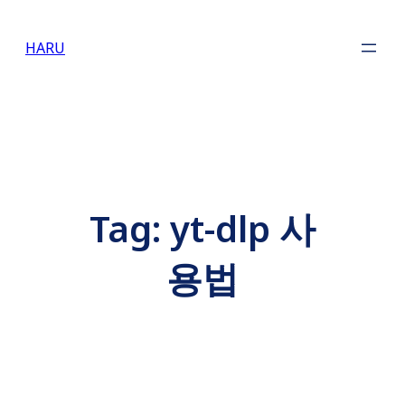
Skip
to
HARU
content
Tag:
yt-dlp 사
용법