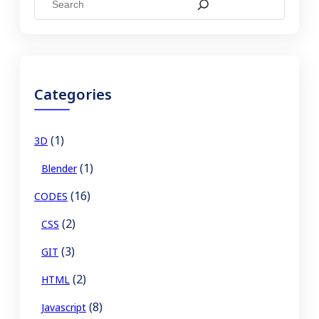
e
a
r
c
Categories
h
(1)
3D
(1)
Blender
(16)
CODES
(2)
CSS
(3)
GIT
(2)
HTML
(8)
Javascript