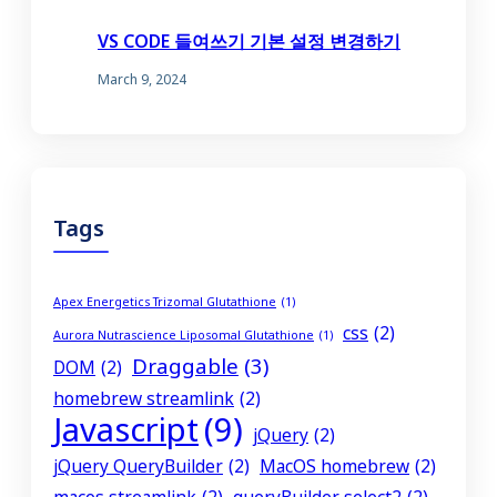
VS CODE 들여쓰기 기본 설정 변경하기
March 9, 2024
Tags
Apex Energetics Trizomal Glutathione
(1)
css
(2)
Aurora Nutrascience Liposomal Glutathione
(1)
Draggable
(3)
DOM
(2)
homebrew streamlink
(2)
Javascript
(9)
jQuery
(2)
jQuery QueryBuilder
(2)
MacOS homebrew
(2)