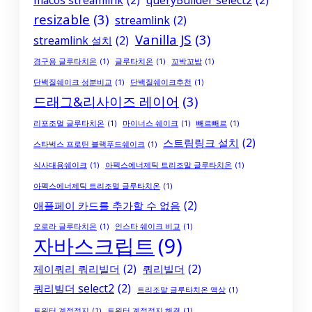
macos streamlink
(2)
queryBuilder select2
(2)
resizable
(3)
streamlink
(2)
Vanilla JS
(3)
streamlink 설치
(2)
경구용 글루타치온
(1)
글루타치온
(1)
꼬박꼬밥
(1)
단백질쉐이크 성분비교
(1)
단백질쉐이크추천
(1)
드래그&리사이즈 레이어
(3)
리포조멀 글루타치온
(1)
마이너스 쉐이크
(1)
빼르빼르
(1)
스트림링크 설치
(2)
스타벅스 프로틴 블랙푸드쉐이크
(1)
식사대용쉐이크
(1)
아펙스에너제틱 트리조말 글루타치온
(1)
아펙스에너제틱 트리조멀 글루타치온
(1)
애플페이 카드를 추가할 수 없음
(2)
오로라 글루타치온
(1)
인스타 쉐이크 비교
(1)
자바스크립트
(9)
제이쿼리 쿼리빌더
(2)
쿼리빌더
(2)
쿼리빌더 select2
(2)
트리조말 글루타치온 액상
(1)
트위터 계정정지
(1)
트위터 계정정지 해결
(1)