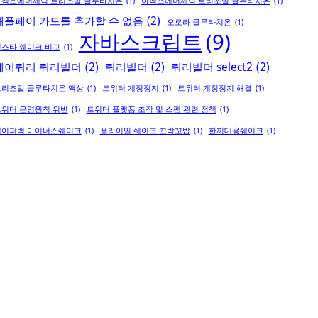
아펙스에너제틱 트리조말 글루타치온
(1)
아펙스에너제틱 트리조멀 글루타치온
(1)
애플페이 카드를 추가할 수 없음
(2)
오로라 글루타치온
(1)
자바스크립트
(9)
스타 쉐이크 비교
(1)
제이쿼리 쿼리빌더
(2)
쿼리빌더
(2)
쿼리빌더 select2
(2)
트리조말 글루타치온 액상
(1)
트위터 계정정지
(1)
트위터 계정정지 해결
(1)
트위터 운영원칙 위반
(1)
트위터 플랫폼 조작 및 스팸 관련 정책
(1)
페이퍼백 마이너스쉐이크
(1)
플라이밀 쉐이크 꼬박꼬밥
(1)
한끼대용쉐이크
(1)