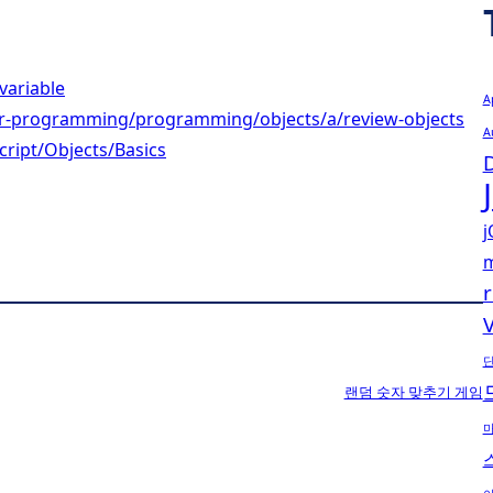
variable
A
r-programming/programming/objects/a/review-objects
A
cript/Objects/Basics
j
m
r
V
랜덤 숫자 맞추기 게임