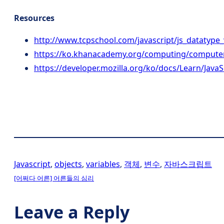
Resources
http://www.tcpschool.com/javascript/js_datatype_
https://ko.khanacademy.org/computing/compute
https://developer.mozilla.org/ko/docs/Learn/JavaS
Javascript
, 
objects
, 
variables
, 
객체
, 
변수
, 
자바스크립트
[어쩌다 어른] 어른들의 심리
Leave a Reply