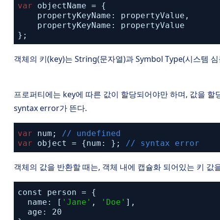
var
objectName = {
propertyKeyName: propertyValue,
propertyKeyName: propertyValue
};
객체의 키(key)는 String(문자열)과 Symbol Type(시스템
프로퍼티에는 key에 따른 값이 할당되어야만 하며, 값을 
syntax error가 뜬다.
var
num;
// undefined
var
object = {num: };
// syntax error
객체의 값을 반환할 때는, 객체 내에 캡슐화 되어있는 키 값
const person = {
name: [
'Jane'
,
'Doe'
],
age: 20