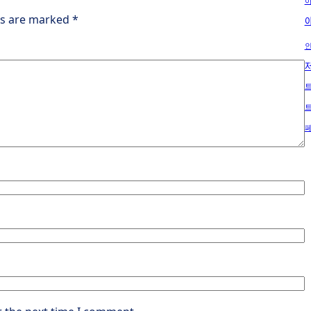
ds are marked
*
인