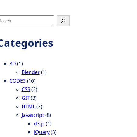
Categories
h
3D
(1)
Blender
(1)
CODES
(16)
CSS
(2)
GIT
(3)
HTML
(2)
Javascript
(8)
d3.js
(1)
jQuery
(3)