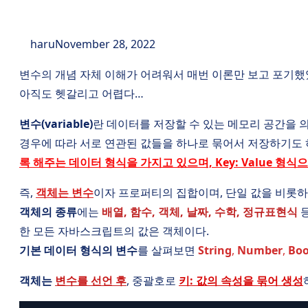
haru
November 28, 2022
변수의 개념 자체 이해가 어려워서 매번 이론만 보고 포기했
아직도 헷갈리고 어렵다…
변수(variable)
란 데이터를 저장할 수 있는 메모리 공간을 의
경우에 따라 서로 연관된 값들을 하나로 묶어서 저장하기도 
록 해주는 데이터 형식을 가지고 있으며, Key: Value 형식으
즉,
객체는 변수
이자 프로퍼티의 집합이며, 단일 값을 비롯하
객체의 종류
에는
배열, 함수, 객체, 날짜, 수학, 정규표현식
등
한 모든 자바스크립트의 값은 객체이다.
기본 데이터 형식의 변수
를 살펴보면
String
,
Number
,
Boo
객체는
변수를 선언 후
, 중괄호로
키: 값의 속성을 묶어 생성