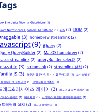
Tags
pex Energetics Trizomal Glutathione
(1)
css
(2)
DOM
(2)
urora Nutrascience Liposomal Glutathione
(1)
Draggable
(3)
homebrew streamlink
(2)
Javascript
(9)
jQuery
(2)
Query QueryBuilder
(2)
MacOS homebrew
(2)
acos streamlink
(2)
queryBuilder select2
(2)
esizable
(3)
streamlink
(2)
streamlink 설치
(2)
anilla JS
(3)
경구용 글루타치온
(1)
글루타치온
(1)
꼬박꼬밥
(1)
단백질쉐이크 성분비교
(1)
단백질쉐이크추천
(1)
드래그&리사이즈 레이어
(3)
리포조멀 글루타치온
(1)
마이너스 쉐이크
(1)
빼르빼르
(1)
스타벅스 프로틴 블랙푸드쉐이크
(1)
스트림링크 설치
(2)
식사대용쉐이크
(1)