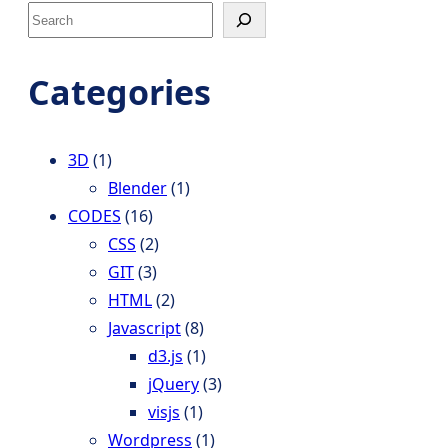
S
e
a
Categories
r
c
h
3D
(1)
Blender
(1)
CODES
(16)
CSS
(2)
GIT
(3)
HTML
(2)
Javascript
(8)
d3.js
(1)
jQuery
(3)
visjs
(1)
Wordpress
(1)