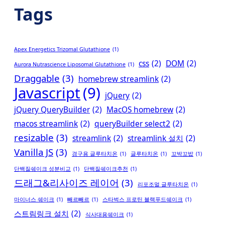
Tags
Apex Energetics Trizomal Glutathione
(1)
css
(2)
DOM
(2)
Aurora Nutrascience Liposomal Glutathione
(1)
Draggable
(3)
homebrew streamlink
(2)
Javascript
(9)
jQuery
(2)
jQuery QueryBuilder
(2)
MacOS homebrew
(2)
macos streamlink
(2)
queryBuilder select2
(2)
resizable
(3)
streamlink
(2)
streamlink 설치
(2)
Vanilla JS
(3)
경구용 글루타치온
(1)
글루타치온
(1)
꼬박꼬밥
(1)
단백질쉐이크 성분비교
(1)
단백질쉐이크추천
(1)
드래그&리사이즈 레이어
(3)
리포조멀 글루타치온
(1)
마이너스 쉐이크
(1)
빼르빼르
(1)
스타벅스 프로틴 블랙푸드쉐이크
(1)
스트림링크 설치
(2)
식사대용쉐이크
(1)