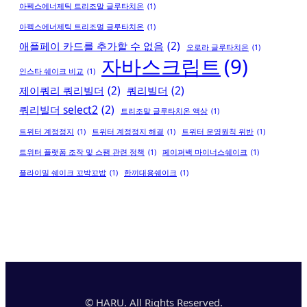
아펙스에너제틱 트리조말 글루타치온
(1)
아펙스에너제틱 트리조멀 글루타치온
(1)
애플페이 카드를 추가할 수 없음
(2)
오로라 글루타치온
(1)
자바스크립트
(9)
인스타 쉐이크 비교
(1)
제이쿼리 쿼리빌더
(2)
쿼리빌더
(2)
쿼리빌더 select2
(2)
트리조말 글루타치온 액상
(1)
트위터 계정정지
(1)
트위터 계정정지 해결
(1)
트위터 운영원칙 위반
(1)
트위터 플랫폼 조작 및 스팸 관련 정책
(1)
페이퍼백 마이너스쉐이크
(1)
플라이밀 쉐이크 꼬박꼬밥
(1)
한끼대용쉐이크
(1)
© HARU. All Rights Reserved.