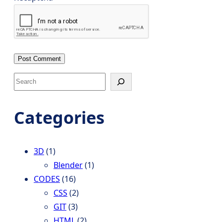
S
e
a
Categories
r
c
h
3D
(1)
Blender
(1)
CODES
(16)
CSS
(2)
GIT
(3)
HTML
(2)