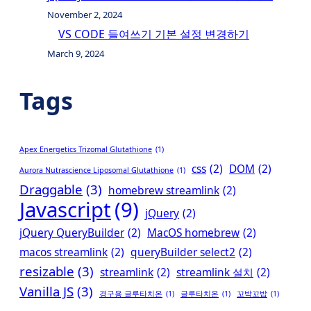
November 2, 2024
VS CODE 들여쓰기 기본 설정 변경하기
March 9, 2024
Tags
Apex Energetics Trizomal Glutathione
(1)
css
(2)
DOM
(2)
Aurora Nutrascience Liposomal Glutathione
(1)
Draggable
(3)
homebrew streamlink
(2)
Javascript
(9)
jQuery
(2)
jQuery QueryBuilder
(2)
MacOS homebrew
(2)
macos streamlink
(2)
queryBuilder select2
(2)
resizable
(3)
streamlink
(2)
streamlink 설치
(2)
Vanilla JS
(3)
경구용 글루타치온
(1)
글루타치온
(1)
꼬박꼬밥
(1)