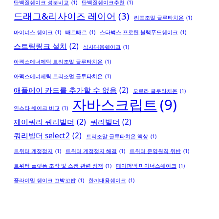
단백질쉐이크 성분비교
(1)
단백질쉐이크추천
(1)
드래그&리사이즈 레이어
(3)
리포조멀 글루타치온
(1)
마이너스 쉐이크
(1)
빼르빼르
(1)
스타벅스 프로틴 블랙푸드쉐이크
(1)
스트림링크 설치
(2)
식사대용쉐이크
(1)
아펙스에너제틱 트리조말 글루타치온
(1)
아펙스에너제틱 트리조멀 글루타치온
(1)
애플페이 카드를 추가할 수 없음
(2)
오로라 글루타치온
(1)
자바스크립트
(9)
인스타 쉐이크 비교
(1)
제이쿼리 쿼리빌더
(2)
쿼리빌더
(2)
쿼리빌더 select2
(2)
트리조말 글루타치온 액상
(1)
트위터 계정정지
(1)
트위터 계정정지 해결
(1)
트위터 운영원칙 위반
(1)
트위터 플랫폼 조작 및 스팸 관련 정책
(1)
페이퍼백 마이너스쉐이크
(1)
플라이밀 쉐이크 꼬박꼬밥
(1)
한끼대용쉐이크
(1)