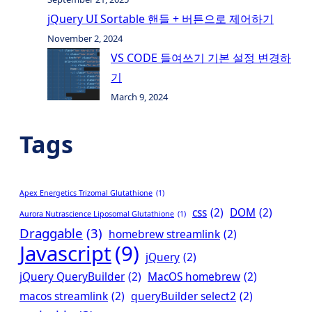
jQuery UI Sortable 핸들 + 버튼으로 제어하기
November 2, 2024
VS CODE 들여쓰기 기본 설정 변경하
기
March 9, 2024
Tags
Apex Energetics Trizomal Glutathione
(1)
css
(2)
DOM
(2)
Aurora Nutrascience Liposomal Glutathione
(1)
Draggable
(3)
homebrew streamlink
(2)
Javascript
(9)
jQuery
(2)
jQuery QueryBuilder
(2)
MacOS homebrew
(2)
macos streamlink
(2)
queryBuilder select2
(2)