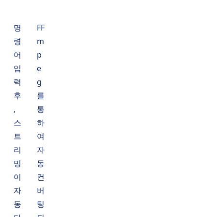
명
FF
령
m
어
p
입
e
력
g
후
를
,
통
스
하
트
여
리
자
밍
동
이
컨
자
버
동
팅