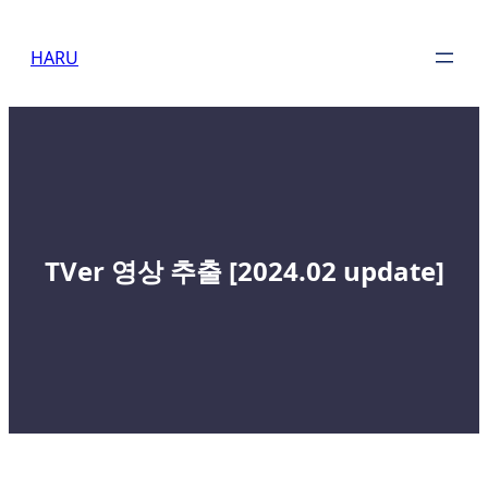
Skip
to
HARU
content
TVer 영상 추출 [2024.02 update]