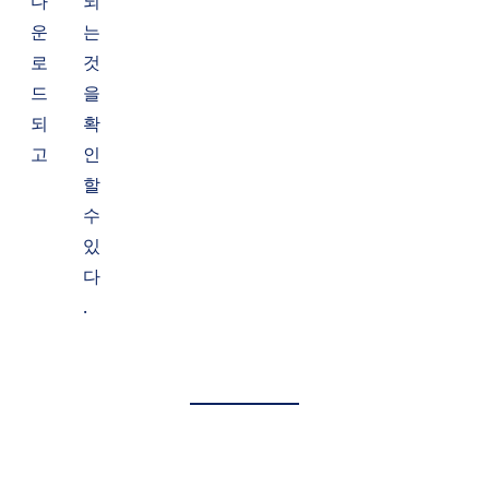
다
되
운
는
로
것
드
을
되
확
고
인
할
수
있
다
.