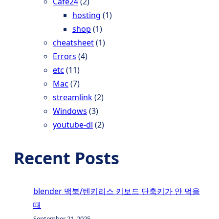
Cafe24
(2)
hosting
(1)
shop
(1)
cheatsheet
(1)
Errors
(4)
etc
(11)
Mac
(7)
streamlink
(2)
Windows
(3)
youtube-dl
(2)
Recent Posts
blender 맥북/텐키리스 키보드 단축키가 안 먹을
때
September 21, 2025