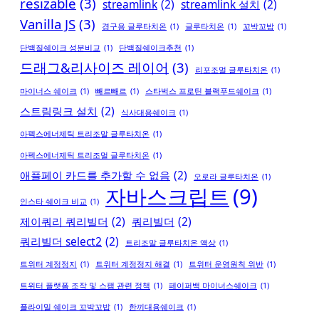
resizable
(3)
streamlink
(2)
streamlink 설치
(2)
Vanilla JS
(3)
경구용 글루타치온
(1)
글루타치온
(1)
꼬박꼬밥
(1)
단백질쉐이크 성분비교
(1)
단백질쉐이크추천
(1)
드래그&리사이즈 레이어
(3)
리포조멀 글루타치온
(1)
마이너스 쉐이크
(1)
빼르빼르
(1)
스타벅스 프로틴 블랙푸드쉐이크
(1)
스트림링크 설치
(2)
식사대용쉐이크
(1)
아펙스에너제틱 트리조말 글루타치온
(1)
아펙스에너제틱 트리조멀 글루타치온
(1)
애플페이 카드를 추가할 수 없음
(2)
오로라 글루타치온
(1)
자바스크립트
(9)
인스타 쉐이크 비교
(1)
제이쿼리 쿼리빌더
(2)
쿼리빌더
(2)
쿼리빌더 select2
(2)
트리조말 글루타치온 액상
(1)
트위터 계정정지
(1)
트위터 계정정지 해결
(1)
트위터 운영원칙 위반
(1)
트위터 플랫폼 조작 및 스팸 관련 정책
(1)
페이퍼백 마이너스쉐이크
(1)
플라이밀 쉐이크 꼬박꼬밥
(1)
한끼대용쉐이크
(1)