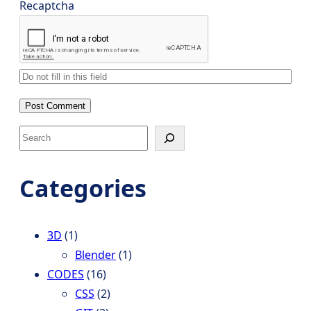
Recaptcha
S
e
a
Categories
r
c
h
3D
(1)
Blender
(1)
CODES
(16)
CSS
(2)