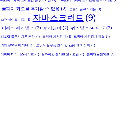
아펙스에너제틱 트리조말 글루타치온
(1)
아펙스에너제틱 트리조멀 글루타치온
(1)
애플페이 카드를 추가할 수 없음
(2)
오로라 글루타치온
(1)
자바스크립트
(9)
스타 쉐이크 비교
(1)
제이쿼리 쿼리빌더
(2)
쿼리빌더
(2)
쿼리빌더 select2
(2)
트리조말 글루타치온 액상
(1)
트위터 계정정지
(1)
트위터 계정정지 해결
(1)
트위터 운영원칙 위반
(1)
트위터 플랫폼 조작 및 스팸 관련 정책
(1)
페이퍼백 마이너스쉐이크
(1)
플라이밀 쉐이크 꼬박꼬밥
(1)
한끼대용쉐이크
(1)