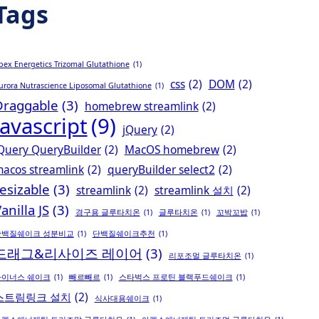
Tags
pex Energetics Trizomal Glutathione
(1)
css
(2)
DOM
(2)
urora Nutrascience Liposomal Glutathione
(1)
Draggable
(3)
homebrew streamlink
(2)
Javascript
(9)
jQuery
(2)
Query QueryBuilder
(2)
MacOS homebrew
(2)
acos streamlink
(2)
queryBuilder select2
(2)
esizable
(3)
streamlink
(2)
streamlink 설치
(2)
anilla JS
(3)
경구용 글루타치온
(1)
글루타치온
(1)
꼬박꼬밥
(1)
단백질쉐이크 성분비교
(1)
단백질쉐이크추천
(1)
드래그&리사이즈 레이어
(3)
리포조멀 글루타치온
(1)
마이너스 쉐이크
(1)
빼르빼르
(1)
스타벅스 프로틴 블랙푸드쉐이크
(1)
스트림링크 설치
(2)
식사대용쉐이크
(1)