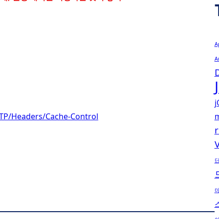
A
A
j
TTP/Headers/Cache-Control
m
r
V