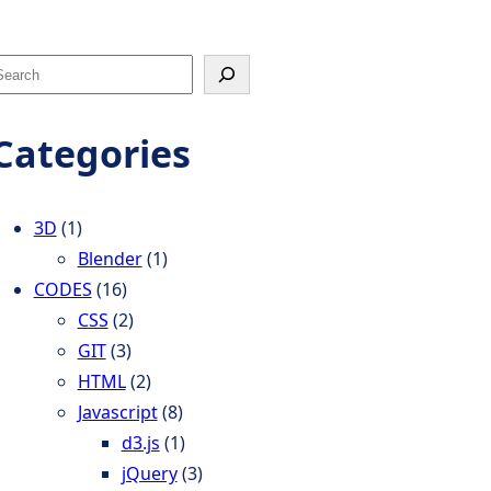
Categories
h
3D
(1)
Blender
(1)
CODES
(16)
CSS
(2)
GIT
(3)
HTML
(2)
Javascript
(8)
d3.js
(1)
jQuery
(3)