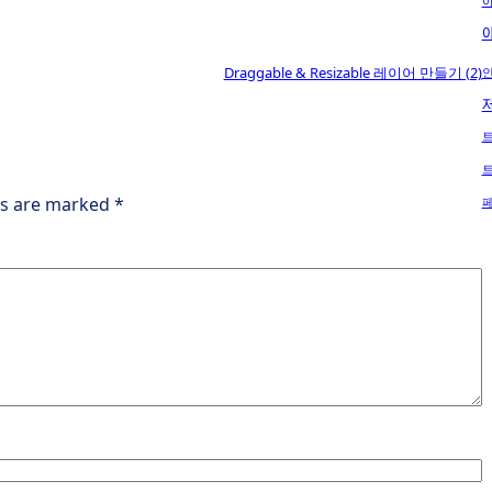
Draggable & Resizable 레이어 만들기 (2)
인
ds are marked
*