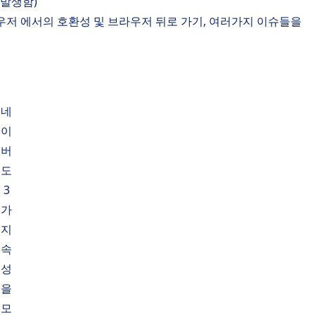
 발생함)
우저 에서의 호환성 및 브라우저 뒤로 가기, 여러가지 이슈들을
네
이
버
도
3
가
지
속
성
을
모